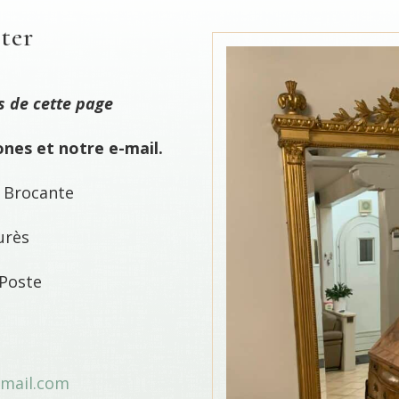
ter
s de cette page
hones et notre e-mail.
s Brocante
urès
 Poste
1
5
gmail.com